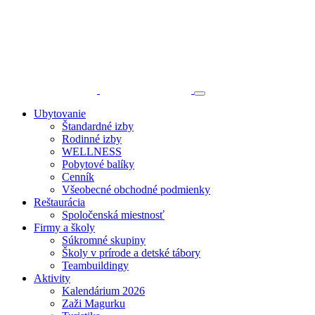
Ubytovanie
Štandardné izby
Rodinné izby
WELLNESS
Pobytové balíky
Cenník
Všeobecné obchodné podmienky
Reštaurácia
Spoločenská miestnosť
Firmy a školy
Súkromné skupiny
Školy v prírode a detské tábory
Teambuildingy
Aktivity
Kalendárium 2026
Zaži Magurku