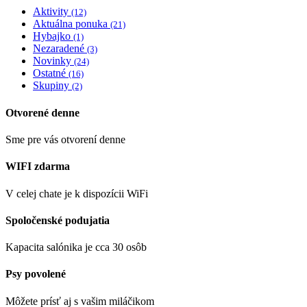
Aktivity
(12)
Aktuálna ponuka
(21)
Hybajko
(1)
Nezaradené
(3)
Novinky
(24)
Ostatné
(16)
Skupiny
(2)
Otvorené denne
Sme pre vás otvorení denne
WIFI zdarma
V celej chate je k dispozícii WiFi
Spoločenské podujatia
Kapacita salónika je cca 30 osôb
Psy povolené
Môžete prísť aj s vašim miláčikom