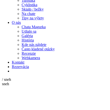
Turistika
Cyklistika
Skialp / bežky
Na chate
Tipy na výlety
O nás
Chata Magurka
Udialo sa
Galéria
História
Kde nás nájdete
Často kladené otázky
Recenzie
Webkamera
Kontakt
Rezervácia
/
sneh
sneh