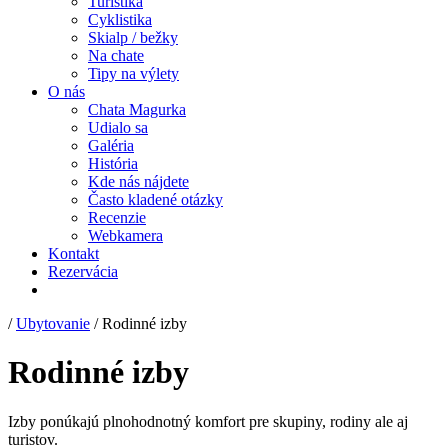
Turistika
Cyklistika
Skialp / bežky
Na chate
Tipy na výlety
O nás
Chata Magurka
Udialo sa
Galéria
História
Kde nás nájdete
Často kladené otázky
Recenzie
Webkamera
Kontakt
Rezervácia
/
Ubytovanie
/
Rodinné izby
Rodinné izby
Izby ponúkajú plnohodnotný komfort pre skupiny, rodiny ale aj
turistov.