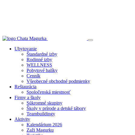
Ubytovanie
Štandardné izby
Rodinné izby
WELLNESS
Pobytové balíky
Cenník
Všeobecné obchodné podmienky
Reštaurácia
Spoločenská miestnosť
Firmy a školy
Súkromné skupiny
Školy v prírode a detské tábory
Teambuildingy
Aktivity
Kalendárium 2026
Zaži Magurku