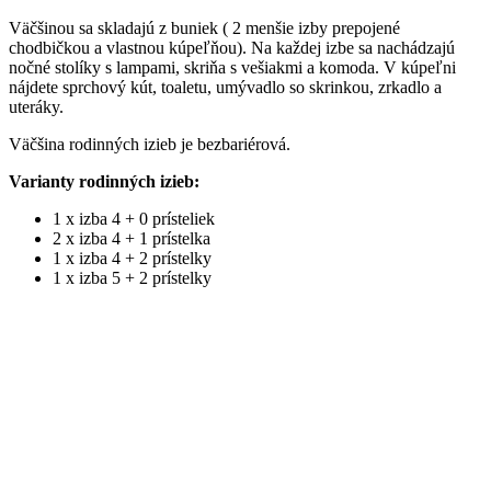
Väčšinou sa skladajú z buniek ( 2 menšie izby prepojené
chodbičkou a vlastnou kúpeľňou). Na každej izbe sa nachádzajú
nočné stolíky s lampami, skriňa s vešiakmi a komoda. V kúpeľni
nájdete sprchový kút, toaletu, umývadlo so skrinkou, zrkadlo a
uteráky.
Väčšina rodinných izieb je bezbariérová.
Varianty rodinných izieb:
1 x izba 4 + 0 prísteliek
2 x izba 4 + 1 prístelka
1 x izba 4 + 2 prístelky
1 x izba 5 + 2 prístelky