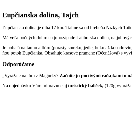
Ľupčianska dolina, Tajch
Ľupčianska dolina je dlhá 17 km. Tiahne sa od hrebeňa Nízkych Tati
Má veľa bočných dolín: na juhozápade Latiborská dolina, na juhový
Je bohatá na faunu a flóru (porasty smreku, jedle, buku až kosodrevin
ňou potok Ľupčianka. Obsahuje krasové pramene (Očenášová) s vyvie
Odporúčame
„Vyrážate na túru z Magurky?
Začnite ju poctivými raňajkami u n
Na objednávku Vám pripravíme aj
turistický balíček,
(120g vyprážan