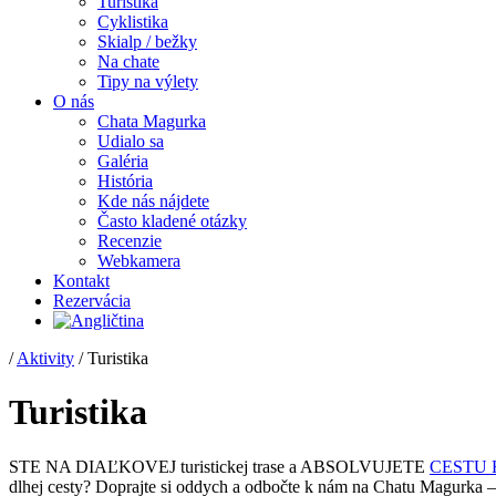
Turistika
Cyklistika
Skialp / bežky
Na chate
Tipy na výlety
O nás
Chata Magurka
Udialo sa
Galéria
História
Kde nás nájdete
Často kladené otázky
Recenzie
Webkamera
Kontakt
Rezervácia
/
Aktivity
/
Turistika
Turistika
STE NA DIAĽKOVEJ turistickej trase a ABSOLVUJETE
CESTU 
dlhej cesty? Doprajte si oddych a odbočte k nám na Chatu Magurka – 