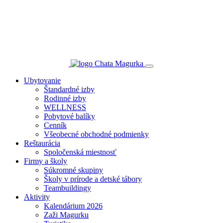
Ubytovanie
Štandardné izby
Rodinné izby
WELLNESS
Pobytové balíky
Cenník
Všeobecné obchodné podmienky
Reštaurácia
Spoločenská miestnosť
Firmy a školy
Súkromné skupiny
Školy v prírode a detské tábory
Teambuildingy
Aktivity
Kalendárium 2026
Zaži Magurku