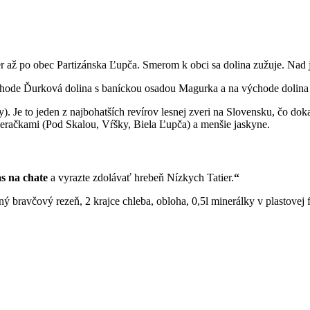
er až po obec Partizánska Ľupča. Smerom k obci sa dolina zužuje. Nad 
chode Ďurková dolina s baníckou osadou Magurka a na východe dolina 
y). Je to jeden z najbohatších revírov lesnej zveri na Slovensku, čo do
račkami (Pod Skalou, Vŕšky, Biela Ľupča) a menšie jaskyne.
ás na chate
a vyrazte zdolávať hrebeň Nízkych Tatier.
“
ý bravčový rezeň, 2 krajce chleba, obloha, 0,5l minerálky v plastovej f