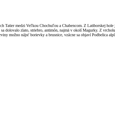
ch Tatier medzi Veľkou Chochuľou a Chabencom. Z Latiborskej hole je
a dolovalo zlato, striebro, antimón, najmä v okolí Magurky. Z vrcholu
ny možno nájsť borievky a brusnice, vzácne sa objaví Podbelica alpíns