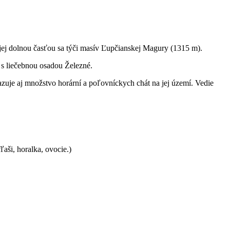
jej dolnou časťou sa týči masív Ľupčianskej Magury (1315 m).
s liečebnou osadou Železné.
kazuje aj množstvo horární a poľovníckych chát na jej území. Vedie
ľaši, horalka, ovocie.)