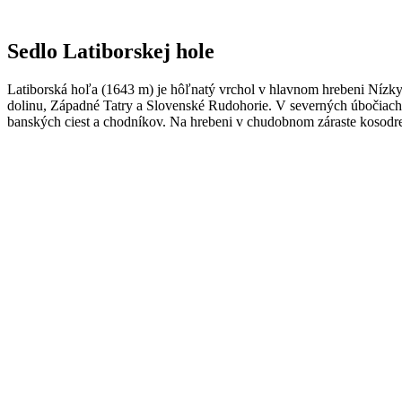
Sedlo Latiborskej hole
Latiborská hoľa (1643 m) je hôľnatý vrchol v hlavnom hrebeni Nízky
dolinu, Západné Tatry a Slovenské Rudohorie. V severných úbočiach s
banských ciest a chodníkov. Na hrebeni v chudobnom záraste kosodrevi