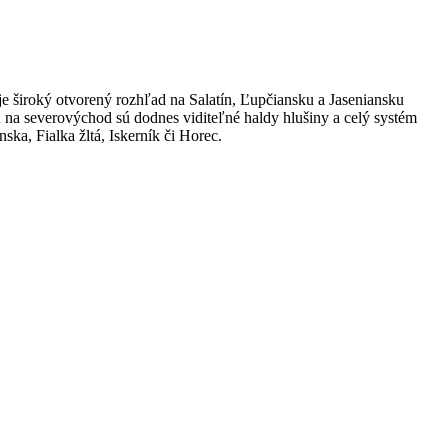
 široký otvorený rozhľad na Salatín, Ľupčiansku a Jaseniansku
 na severovýchod sú dodnes viditeľné haldy hlušiny a celý systém
ka, Fialka žltá, Iskerník či Horec.