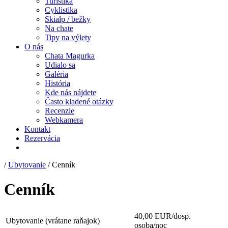
Turistika
Cyklistika
Skialp / bežky
Na chate
Tipy na výlety
O nás
Chata Magurka
Udialo sa
Galéria
História
Kde nás nájdete
Často kladené otázky
Recenzie
Webkamera
Kontakt
Rezervácia
/
Ubytovanie
/
Cenník
Cenník
40,00 EUR/dosp.
Ubytovanie (vrátane raňajok)
osoba/noc