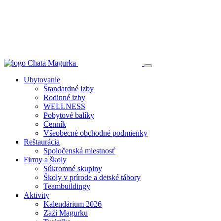
Ubytovanie
Štandardné izby
Rodinné izby
WELLNESS
Pobytové balíky
Cenník
Všeobecné obchodné podmienky
Reštaurácia
Spoločenská miestnosť
Firmy a školy
Súkromné skupiny
Školy v prírode a detské tábory
Teambuildingy
Aktivity
Kalendárium 2026
Zaži Magurku