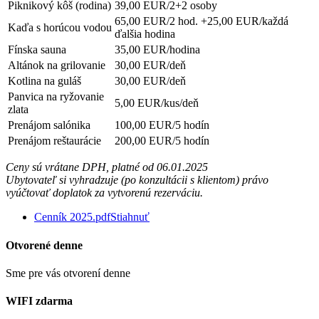
Piknikový kôš (rodina)
39,00 EUR/2+2 osoby
65,00 EUR/2 hod. +25,00 EUR/každá
Kaďa s horúcou vodou
ďalšia hodina
Fínska sauna
35,00 EUR/hodina
Altánok na grilovanie
30,00 EUR/deň
Kotlina na guláš
30,00 EUR/deň
Panvica na ryžovanie
5,00 EUR/kus/deň
zlata
Prenájom salónika
100,00 EUR/5 hodín
Prenájom reštaurácie
200,00 EUR/5 hodín
Ceny sú vrátane DPH, platné od 06.01.2025
Ubytovateľ si vyhradzuje (po konzultácii s klientom) právo
vyúčtovať doplatok za vytvorenú rezerváciu.
Cenník 2025.pdf
Stiahnuť
Otvorené denne
Sme pre vás otvorení denne
WIFI zdarma