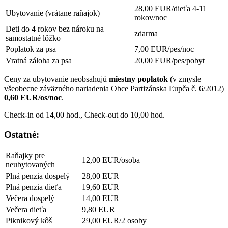
28,00 EUR/dieťa 4-11
Ubytovanie (vrátane raňajok)
rokov/noc
Deti do 4 rokov bez nároku na
zdarma
samostatné lôžko
Poplatok za psa
7,00 EUR/pes/noc
Vratná záloha za psa
20,00 EUR/pes/pobyt
Ceny za ubytovanie neobsahujú
miestny poplatok
(v zmysle
všeobecne záväzného nariadenia Obce Partizánska Ľupča č. 6/2012)
0,60 EUR/os/noc
.
Check-in od 14,00 hod., Check-out do 10,00 hod.
Ostatné:
Raňajky pre
12,00 EUR/osoba
neubytovaných
Plná penzia dospelý
28,00 EUR
Plná penzia dieťa
19,60 EUR
Večera dospelý
14,00 EUR
Večera dieťa
9,80 EUR
Piknikový kôš
29,00 EUR/2 osoby