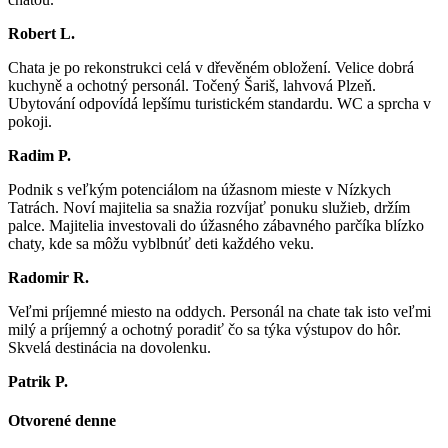
Robert L.
Chata je po rekonstrukci celá v dřevěném obložení. Velice dobrá
kuchyně a ochotný personál. Točený Šariš, lahvová Plzeň.
Ubytování odpovídá lepšímu turistickém standardu. WC a sprcha v
pokoji.
Radim P.
Podnik s veľkým potenciálom na úžasnom mieste v Nízkych
Tatrách. Noví majitelia sa snažia rozvíjať ponuku služieb, držím
palce. Majitelia investovali do úžasného zábavného parčíka blízko
chaty, kde sa môžu vyblbnúť deti každého veku.
Radomir R.
Veľmi príjemné miesto na oddych. Personál na chate tak isto veľmi
milý a príjemný a ochotný poradiť čo sa týka výstupov do hôr.
Skvelá destinácia na dovolenku.
Patrik P.
Otvorené denne