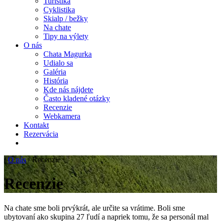
Turistika
Cyklistika
Skialp / bežky
Na chate
Tipy na výlety
O nás
Chata Magurka
Udialo sa
Galéria
História
Kde nás nájdete
Často kladené otázky
Recenzie
Webkamera
Kontakt
Rezervácia
/
O nás
/
Recenzie
Recenzie
Na chate sme boli prvýkrát, ale určite sa vrátime. Boli sme
ubytovaní ako skupina 27 ľudí a napriek tomu, že sa personál mal