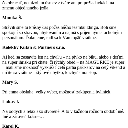
čo obracať, nemizol im úsmev z tváre ani pri požiadavkách na
zmenu objednaného jedla.
Monika Š.
Strávili sme tu krásny čas počas nášho teambuildingu. Boli sme
spokojní so stravou, ubytovaním a najmä s príjemným a ochotným
personálom. Ďakujeme, radi sa k Vám opäť vrátime.
Kolektív Kutan & Partners s.r.o.
Aj keď sa zastavíte len na chvíľu – na pivko na biku, alebo s deťmi
na super ihrisku pri chate, či rýchly obed – na MAGURKE je super
– mali sme možnosť vyskúšať celá partia psíčkarov na celý víkend a
určite sa vrátime – štýlové ubytko, kuchyňa nonstop.
Mary S.
Prijemna obsluha, velky vyber, možnosť zakúpenia byliniek.
Lukas J.
Na oddych a relax ako stvorené. A to v každom ročnom období iné.
Iné a zároveň krásne…
Karol K.