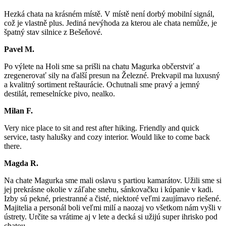
Hezká chata na krásném místě. V místě není dorbý mobilní signál,
což je vlastně plus. Jediná nevýhoda za kterou ale chata nemůže, je
špatný stav silnice z Bešeňové.
Pavel M.
Po výlete na Holi sme sa prišli na chatu Magurka občerstviť a
zregenerovať sily na ďalší presun na Železné. Prekvapil ma luxusný
a kvalitný sortiment reštaurácie. Ochutnali sme pravý a jemný
destilát, remeselnícke pivo, nealko.
Milan F.
Very nice place to sit and rest after hiking. Friendly and quick
service, tasty halušky and cozy interior. Would like to come back
there.
Magda R.
Na chate Magurka sme mali oslavu s partiou kamarátov. Užili sme si
jej prekrásne okolie v záľahe snehu, sánkovačku i kúpanie v kadi.
Izby sú pekné, priestranné a čisté, niektoré veľmi zaujímavo riešené.
Majitelia a personál boli veľmi milí a naozaj vo všetkom nám vyšli v
ústrety. Určite sa vrátime aj v lete a decká si užijú super ihrisko pod
chatou.