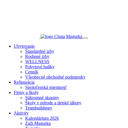
Ubytovanie
Štandardné izby
Rodinné izby
WELLNESS
Pobytové balíky
Cenník
Všeobecné obchodné podmienky
Reštaurácia
Spoločenská miestnosť
Firmy a školy
Súkromné skupiny
Školy v prírode a detské tábory
Teambuildingy
Aktivity
Kalendárium 2026
Zaži Magurku