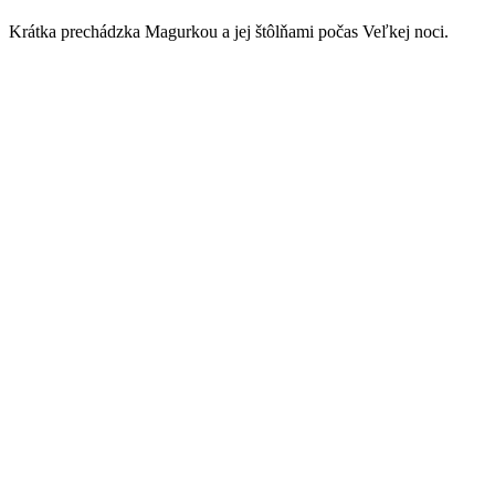
Krátka prechádzka Magurkou a jej štôlňami počas Veľkej noci.