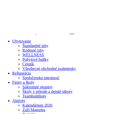
Ubytovanie
Štandardné izby
Rodinné izby
WELLNESS
Pobytové balíky
Cenník
Všeobecné obchodné podmienky
Reštaurácia
Spoločenská miestnosť
Firmy a školy
Súkromné skupiny
Školy v prírode a detské tábory
Teambuildingy
Aktivity
Kalendárium 2026
Zaži Magurku