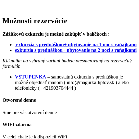
Možnosti rezervácie
Zážitkovú exkurziu je možné zakúpiť v balíčkoch :
exkurzia s prednáškou+ ubytovanie na 1 noc s raňajkami
exkurzia s prednáškou+ ubytovanie na 2 noci s raňajkami
Kliknutím na vybraný variant budete presmerovaný na rezervačný
formulár.
VSTUPENKA
– samostatnú exkurziu s prednáškou je
možné objednať mailom ( info@magurka-liptov.sk ) alebo
telefonicky ( +421903704444 )
Otvorené denne
Sme pre vás otvorení denne
WIFI zdarma
V celej chate je k dispozícii WiFi