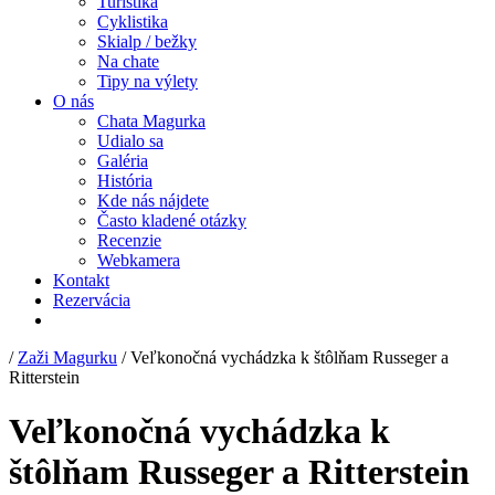
Turistika
Cyklistika
Skialp / bežky
Na chate
Tipy na výlety
O nás
Chata Magurka
Udialo sa
Galéria
História
Kde nás nájdete
Často kladené otázky
Recenzie
Webkamera
Kontakt
Rezervácia
/
Zaži Magurku
/
Veľkonočná vychádzka k štôlňam Russeger a
Ritterstein
Veľkonočná vychádzka k
štôlňam Russeger a Ritterstein