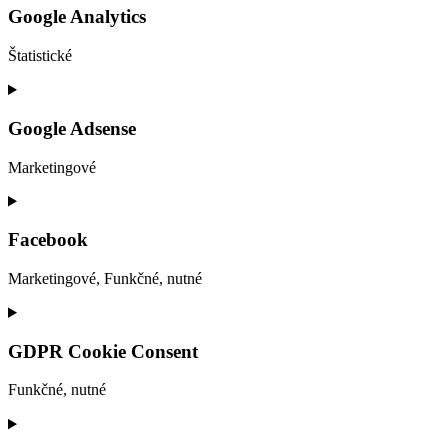
service
Google Analytics
google-
recaptcha
Štatistické
Consent
to
service
Google Adsense
google-
analytics
Marketingové
Consent
to
service
Facebook
google-
adsense
Marketingové, Funkčné, nutné
Consent
to
service
GDPR Cookie Consent
facebook
Funkčné, nutné
Consent
to