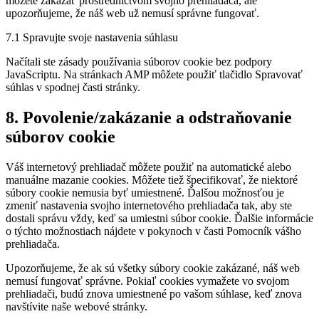
môžete zakázať prostredníctvom svojho prehliadača, ale
upozorňujeme, že náš web už nemusí správne fungovať.
7.1 Spravujte svoje nastavenia súhlasu
Načítali ste zásady používania súborov cookie bez podpory
JavaScriptu. Na stránkach AMP môžete použiť tlačidlo Spravovať
súhlas v spodnej časti stránky.
8. Povolenie/zakázanie a odstraňovanie
súborov cookie
Váš internetový prehliadač môžete použiť na automatické alebo
manuálne mazanie cookies. Môžete tiež špecifikovať, že niektoré
súbory cookie nemusia byť umiestnené. Ďalšou možnosťou je
zmeniť nastavenia svojho internetového prehliadača tak, aby ste
dostali správu vždy, keď sa umiestni súbor cookie. Ďalšie informácie
o týchto možnostiach nájdete v pokynoch v časti Pomocník vášho
prehliadača.
Upozorňujeme, že ak sú všetky súbory cookie zakázané, náš web
nemusí fungovať správne. Pokiaľ cookies vymažete vo svojom
prehliadači, budú znova umiestnené po vašom súhlase, keď znova
navštívite naše webové stránky.