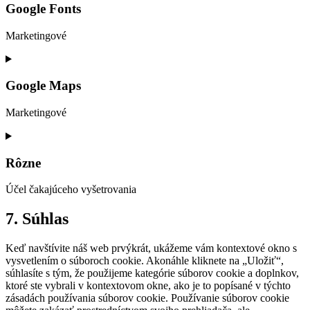
service
Google Fonts
wpml
Marketingové
Consent
to
service
Google Maps
google-
fonts
Marketingové
Consent
to
service
Rôzne
google-
maps
Účel čakajúceho vyšetrovania
Consent
7. Súhlas
to
service
Keď navštívite náš web prvýkrát, ukážeme vám kontextové okno s
rôzne
vysvetlením o súboroch cookie. Akonáhle kliknete na „Uložiť“,
súhlasíte s tým, že použijeme kategórie súborov cookie a doplnkov,
ktoré ste vybrali v kontextovom okne, ako je to popísané v týchto
zásadách používania súborov cookie. Používanie súborov cookie