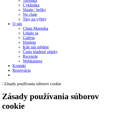
Turistika
Cyklistika
Skialp / bežky
Na chate
Tipy na výlety
O nás
Chata Magurka
Udialo sa
Galéria
História
Kde nás nájdete
Často kladené otázky
Recenzie
Webkamera
Kontakt
Rezervácia
/
Zásady používania súborov cookie
Zásady používania súborov
cookie