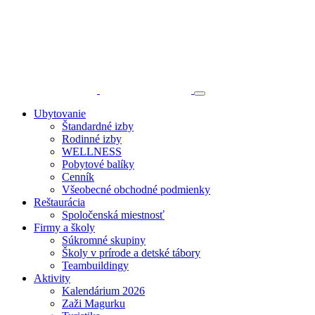
Ubytovanie
Štandardné izby
Rodinné izby
WELLNESS
Pobytové balíky
Cenník
Všeobecné obchodné podmienky
Reštaurácia
Spoločenská miestnosť
Firmy a školy
Súkromné skupiny
Školy v prírode a detské tábory
Teambuildingy
Aktivity
Kalendárium 2026
Zaži Magurku