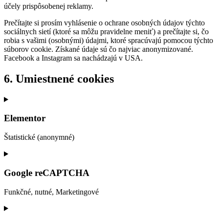
účely prispôsobenej reklamy.
Prečítajte si prosím vyhlásenie o ochrane osobných údajov týchto
sociálnych sietí (ktoré sa môžu pravidelne meniť) a prečítajte si, čo
robia s vašimi (osobnými) údajmi, ktoré spracúvajú pomocou týchto
súborov cookie. Získané údaje sú čo najviac anonymizované.
Facebook a Instagram sa nachádzajú v USA.
6. Umiestnené cookies
Elementor
Štatistické (anonymné)
Consent
to
service
Google reCAPTCHA
elementor
Funkčné, nutné, Marketingové
Consent
to