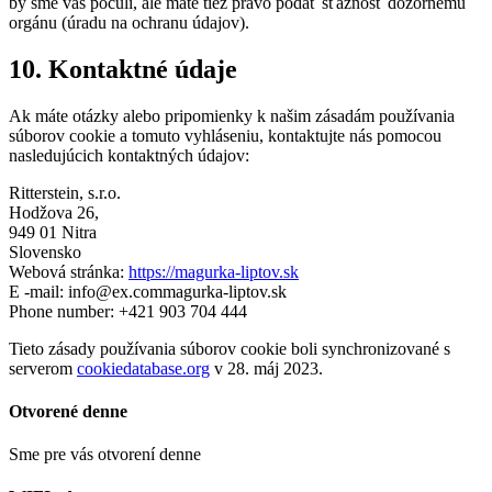
by sme vás počuli, ale máte tiež právo podať sťažnosť dozornému
orgánu (úradu na ochranu údajov).
10. Kontaktné údaje
Ak máte otázky alebo pripomienky k našim zásadám používania
súborov cookie a tomuto vyhláseniu, kontaktujte nás pomocou
nasledujúcich kontaktných údajov:
Ritterstein, s.r.o.
Hodžova 26,
949 01 Nitra
Slovensko
Webová stránka:
https://magurka-liptov.sk
E -mail:
info@
ex.com
magurka-liptov.sk
Phone number: +421 903 704 444
Tieto zásady používania súborov cookie boli synchronizované s
serverom
cookiedatabase.org
v 28. máj 2023.
Otvorené denne
Sme pre vás otvorení denne