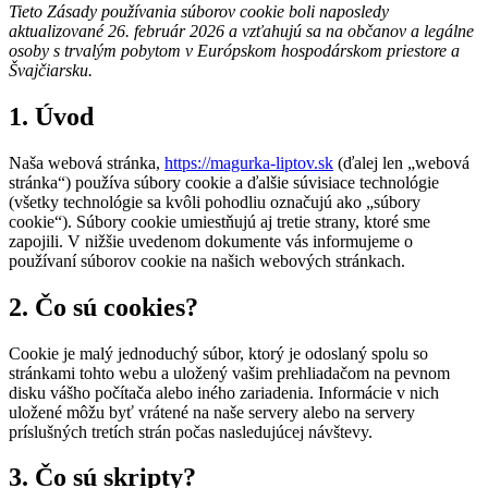
Tieto Zásady používania súborov cookie boli naposledy
aktualizované 26. február 2026 a vzťahujú sa na občanov a legálne
osoby s trvalým pobytom v Európskom hospodárskom priestore a
Švajčiarsku.
1. Úvod
Naša webová stránka,
https://magurka-liptov.sk
(ďalej len „webová
stránka“) používa súbory cookie a ďalšie súvisiace technológie
(všetky technológie sa kvôli pohodliu označujú ako „súbory
cookie“). Súbory cookie umiestňujú aj tretie strany, ktoré sme
zapojili. V nižšie uvedenom dokumente vás informujeme o
používaní súborov cookie na našich webových stránkach.
2. Čo sú cookies?
Cookie je malý jednoduchý súbor, ktorý je odoslaný spolu so
stránkami tohto webu a uložený vašim prehliadačom na pevnom
disku vášho počítača alebo iného zariadenia. Informácie v nich
uložené môžu byť vrátené na naše servery alebo na servery
príslušných tretích strán počas nasledujúcej návštevy.
3. Čo sú skripty?