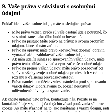
9. Vaše práva v súvislosti s osobnými
údajmi
Pokiaľ ide o vaše osobné údaje, máte nasledujúce práva:
Máte právo vedieť, prečo sú vaše osobné údaje potrebné, čo
sa s nimi stane a ako dlho budú uchovávané.
Právo na prístup: Máte právo na prístup k svojim osobným
údajom, ktoré sú nám známe.
Právo na opravu: máte právo kedykoľvek doplniť, opraviť,
vymazať alebo zablokovať vaše osobné údaje.
Ak nám udelíte súhlas so spracovaním vašich údajov, máte
právo tento súhlas odvolať a vymazať vaše osobné údaje.
Právo na prenos vašich údajov: máte právo požadovať od
správcu všetky svoje osobné údaje a preniesť ich v celom
rozsahu k ďalšiemu prevádzkovateľovi.
Právo namietať: môžete vzniesť námietku proti spracovaniu
vašich údajov. Dodržiavame to, pokiaľ neexistujú
odôvodnené dôvody na spracovanie.
Ak chcete uplatniť tieto práva, kontaktujte nás. Pozrite sa na
kontaktné údaje v spodnej časti týchto zásad používania súborov
cookie. Ak máte sťažnosť na to, ako narábame s vašimi údajmi, radi