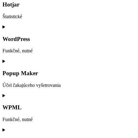
service
Hotjar
gdpr-
cookie-
Štatistické
consent
Consent
to
service
WordPress
hotjar
Funkčné, nutné
Consent
to
service
Popup Maker
wordpress
Účel čakajúceho vyšetrovania
Consent
to
service
WPML
popup-
maker
Funkčné, nutné
Consent
to